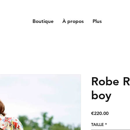
Boutique
À propos
Plus
Robe R
boy
Price
€220.00
TAILLE
*