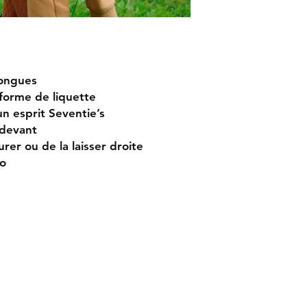
ongues
 forme de liquette
n esprit Seventie’s
devant
turer ou de la laisser droite
ro
r
Contact
les de vente
Tél : 06 22 65 42 86