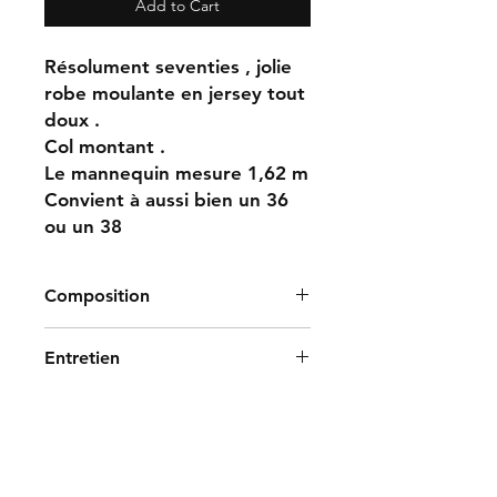
Add to Cart
Résolument seventies , jolie
robe moulante en jersey tout
doux .
Col montant .
Le mannequin mesure 1,62 m
Convient à aussi bien un 36
ou un 38
Composition
58% viscose
Entretien
38% polyester
4% Elasthane
Lavage 30 degrés à l envers
Séchage à plat
Pas de chlore, tumbler, repassage
Nettoyage à sec
Livraison et retour